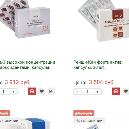
а-3 высокой концентрации
Рейши-Кан форте актив,
тиоксидантами, капсулы,
капсулы, 30 шт.
.
3 912 руб
3 504 руб
:
Цена:
-
+
+
0 руб
2 964 руб
в наличии
Нет в наличии
езо с кофакторами
Аппликаторы Ляпко