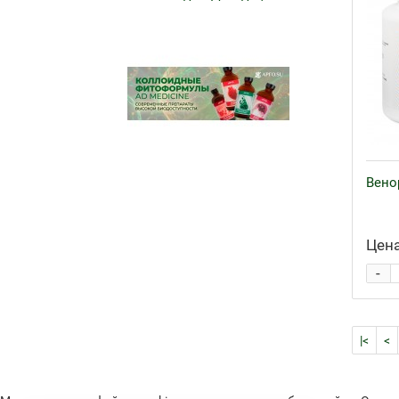
Вено
Цена
-
|<
<