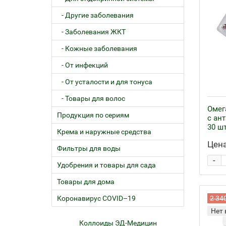
- Другие заболевания
- Заболевания ЖКТ
- Кожные заболевания
- От инфекций
- От усталости и для тонуса
- Товары для волос
Омег
Продукция по сериям
с ан
30 шт
Крема и наружные средства
Цена
Фильтры для воды
-
Удобрения и товары для сада
Товары для дома
Коронавирус COVID–19
2 34
Нет 
ем
Коллоиды ЭД-Медицин
Жел