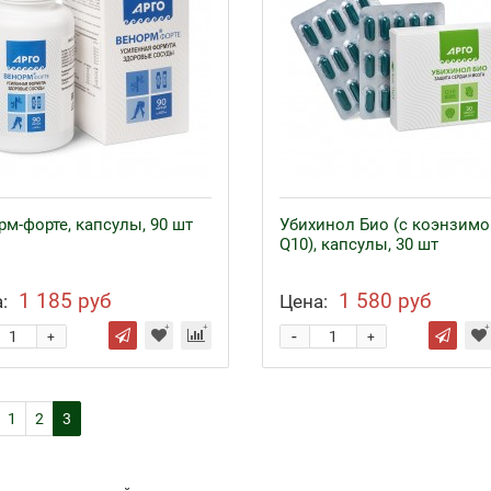
рм-форте, капсулы, 90 шт
Убихинол Био (с коэнзим
Q10), капсулы, 30 шт
1 185 руб
1 580 руб
:
Цена:
-
+
+
1
2
3