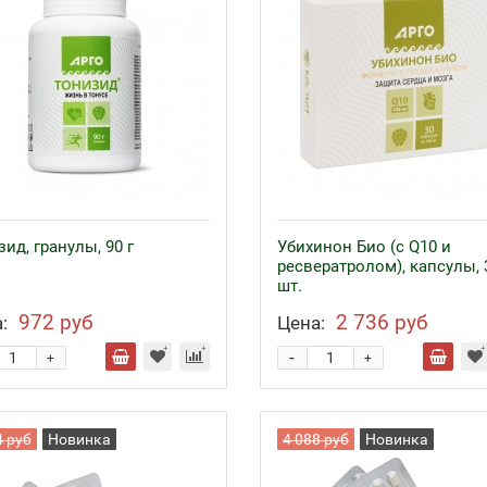
ид, гранулы, 90 г
Убихинон Био (с Q10 и
ресвератролом), капсулы, 
шт.
972 руб
2 736 руб
:
Цена:
-
+
+
4 руб
Новинка
4 088 руб
Новинка