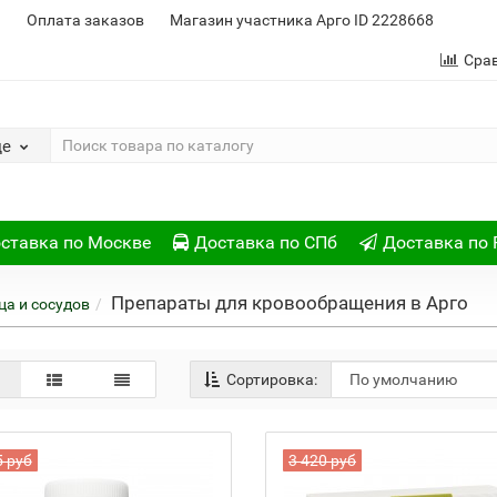
и
Оплата заказов
Магазин участника Арго ID 2228668
Сра
де
ставка по Москве
Доставка по СПб
Доставка по 
Препараты для кровообращения в Арго
ца и сосудов
Сортировка:
5 руб
3 420 руб