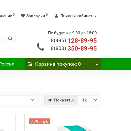
0
0
внение
Закладки
Личный кабинет
По будням с 9:00 до 18:00
128-89-95
8(495)
350-89-95
8(800)
России
Корзина
покупок
: 0
Показать:
3 795 руб