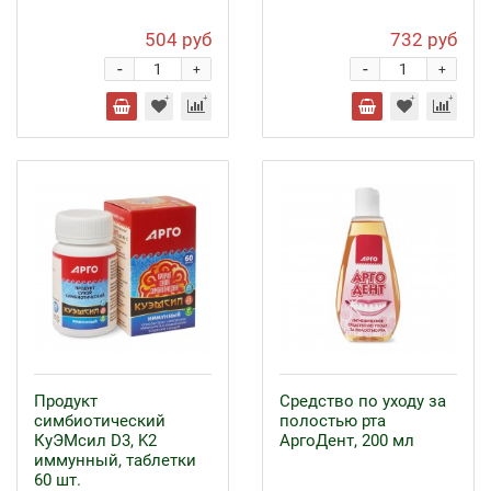
504 руб
732 руб
-
-
+
+
Продукт
Средство по уходу за
симбиотический
полостью рта
КуЭМсил D3, K2
АргоДент, 200 мл
иммунный, таблетки
60 шт.