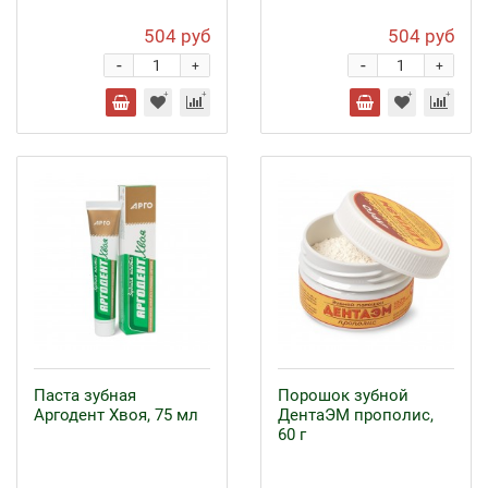
504 руб
504 руб
-
-
+
+
Паста зубная
Порошок зубной
Аргодент Хвоя, 75 мл
ДентаЭМ прополис,
60 г