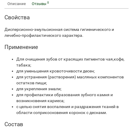
0
Описание
Отзывы
Свойства
Дисперсионно-эмульсионная система гигиенического и
лечебно-профилактического характера.
Применение
Для очищения зубов от красящих пигментов чая,кофе,
табака;
для уменьшения кровоточивости десен;
для устранения (растворения) масляных компонентов
остатков пищи;
для укрепления эмали;
для профилактики образования зубного камня и
возникновения кариеса;
с целью снятия воспаления и раздражения тканей в
области соприкосновения коронок с деснами.
Состав