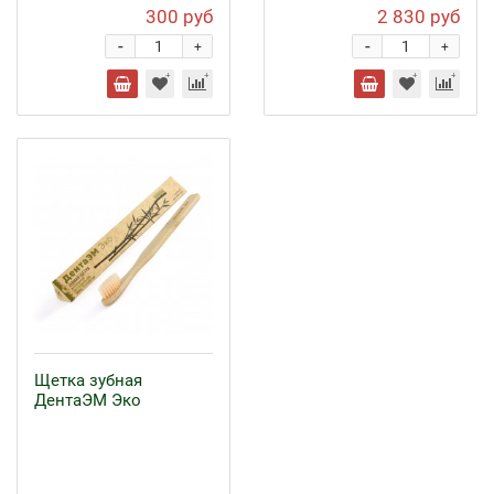
300 руб
2 830 руб
-
-
+
+
Щетка зубная
ДентаЭМ Эко