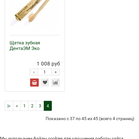
Щетка зубная
ДентаЭМ Эко
1 008 руб
-
+
|<
<
1
2
3
4
Показано с 37 по 45 из 45 (всего 4 страниц)
Мы используем файлы cookies для улучшения работы сайта.