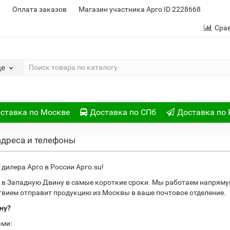
и
Оплата заказов
Магазин участника Арго ID 2228668
Сра
де
ставка по Москве
Доставка по СПб
Доставка по 
адреса и телефоны
дилера Арго в России Арго.su!
 в Западную Двину в самые короткие сроки. Мы работаем напряму
ствием отправит продукцию из Москвы в ваше почтовое отделение.
ну?
ами: