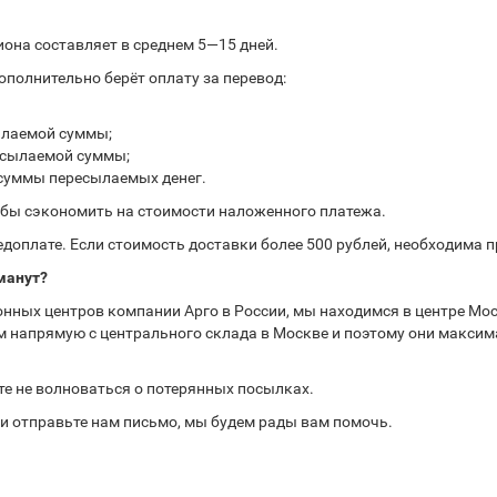
иона составляет в среднем 5—15 дней.
полнительно берёт оплату за перевод:
ылаемой суммы;
ресылаемой суммы;
 суммы пересылаемых денег.
обы сэкономить на стоимости наложенного платежа.
доплате. Если стоимость доставки более 500 рублей, необходима 
манут?
нных центров компании Арго в России, мы находимся в центре Мос
 напрямую с центрального склада в Москве и поэтому они максима
те не волноваться о потерянных посылках.
или отправьте нам письмо, мы будем рады вам помочь.