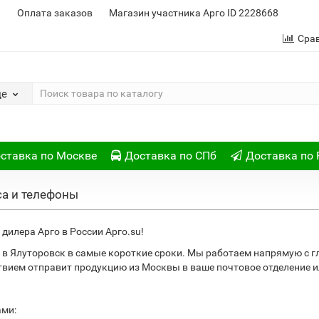
и
Оплата заказов
Магазин участника Арго ID 2228668
Сра
де
ставка по Москве
Доставка по СПб
Доставка по 
са и телефоны
дилера Арго в России Арго.su!
в Ялуторовск в самые короткие сроки. Мы работаем напрямую с 
ствием отправит продукцию из Москвы в ваше почтовое отделение
ами: