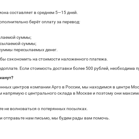
иона составляет в среднем 5—15 дней.
полнительно берёт оплату за перевод:
ылаемой суммы;
ресылаемой суммы;
 суммы пересылаемых денег.
обы сэкономить на стоимости наложенного платежа.
доплате. Если стоимость доставки более 500 рублей, необходима 
манут?
нных центров компании Арго в России, мы находимся в центре Мос
 напрямую с центрального склада в Москве и поэтому они максима
те не волноваться о потерянных посылках.
или отправьте нам письмо, мы будем рады вам помочь.