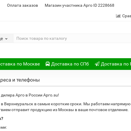
и
Оплата заказов
Магазин участника Арго ID 2228668
Сра
де
ставка по Москве
Доставка по СПб
Доставка по 
дреса и телефоны
дилера Арго в России Арго.su!
в Верхнеуральск в самые короткие сроки. Мы работаем напрямую
ствием отправит продукцию из Москвы в ваше почтовое отделение.
к?
ами: