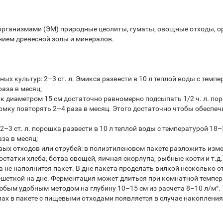
анизмами (ЭМ) природные цеолиты, гуматы, овощные отходы, орг
нием древесной золы и минералов.
х культур: 2–3 ст. л. Эмикса развести в 10 л теплой воды с темпер
раза в месяц;
к диаметром 15 см достаточно равномерно подсыпать 1/2 ч. л. п
ормку повторять 2–4 раза в месяц. Этого достаточно чтобы обеспе
3 ст. л. порошка развести в 10 л теплой воды с температурой 18–3
аза в месяц;
вых отходов или отрубей: в полиэтиленовом пакете разложить из
остатки хлеба, ботва овощей, яичная скорлупа, рыбные кости и т.
ока не наполнится пакет. В дне пакета проделать вилкой несколько
ешеткой на дне. Ферментация может длиться при комнатной темпер
юбым удобным методом на глубину 10–15 см из расчета 8–10 л/м². 
ах в пакете с пищевыми отходами появляется в случае накопления