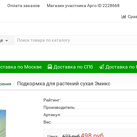
и
Оплата заказов
Магазин участника Арго ID 2228668
Сра
де
ставка по Москве
Доставка по СПб
Доставка по 
Подкормка для растений сухая Эмикс
рения
Рейтинг:
Производитель:
Артикул:
Вес:
498 руб
623 руб
Цена: