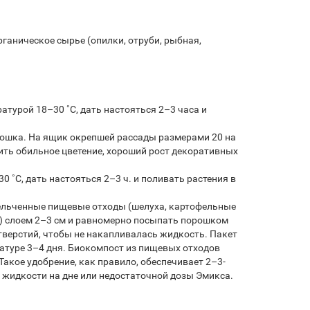
аническое сырье (опилки, отруби, рыбная,
атурой 18–30 ˚С, дать настояться 2–3 часа и
орошка. На ящик окрепшей рассады размерами 20 на
чить обильное цветение, хороший рост декоративных
0 ˚С, дать настояться 2–3 ч. и поливать растения в
мельченные пищевые отходы (шелуха, картофельные
д.) слоем 2–3 см и равномерно посыпать порошком
 отверстий, чтобы не накапливалась жидкость. Пакет
атуре 3–4 дня. Биокомпост из пищевых отходов
Такое удобрение, как правило, обеспечивает 2–3-
 жидкости на дне или недостаточной дозы Эмикса.