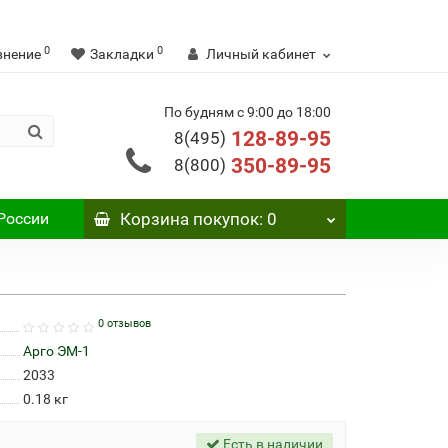
0
0
внение
Закладки
Личный кабинет
По будням с 9:00 до 18:00
128-89-95
8(495)
350-89-95
8(800)
России
Корзина
покупок
: 0
0 отзывов
Арго ЭМ-1
2033
0.18
кг
Есть в наличии