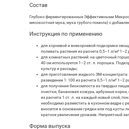
Состав
Глубоко ферментированные Эффективными Микроорг
мясокостная мука, мука грубого помола) с добавле
Инструкция по применению
для корневой и внекорневой подкормки овощны
поливать растения из расчета 0,5–1 л/м² 1–2 
для комнатных растений: на цветочный горшо
40 см используется 1–2 ст. л. порошка. Подк
культур и рассады;
для приготовления жидкого ЭМ-концентрата: 2–
разведении 1: 100 из расчета 0,5–1 л/м² 1–2 р
для получения биокомпоста из твердых пище
очистки, банановая кожура, арбузные корки, 
из расчета 1 ст. л. на каждый новый слой, п
необходимо разместить в кухонном ведре с р
вносится в основание грядки или под кусты л
кратное увеличение урожаев. Неприятный зап
Форма выпуска