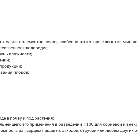
итательных элементов почвы, особенно тех которые легко вымывают
стественное плодородие;
ень влажности;
ений;
продукции;
евания плодов;
де в почву и под растения;
льнейшего его применения в разведении 1:100 для корневой и вне
омпоста из твердых пищевых отходов, отрубей или любых других 