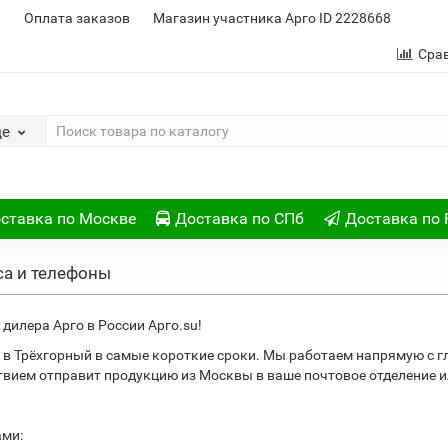
и
Оплата заказов
Магазин участника Арго ID 2228668
Сра
де
ставка по Москве
Доставка по СПб
Доставка по 
са и телефоны
дилера Арго в России Арго.su!
в Трёхгорный в самые короткие сроки. Мы работаем напрямую с 
ствием отправит продукцию из Москвы в ваше почтовое отделение
ами: