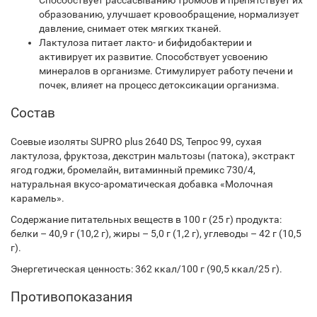
Способствует рассасыванию тромбов и препятствует их
образованию, улучшает кровообращение, нормализует
давление, снимает отек мягких тканей.
Лактулоза питает лакто- и бифидобактерии и
активирует их развитие. Способствует усвоению
минералов в организме. Стимулирует работу печени и
почек, влияет на процесс детоксикации организма.
Состав
Соевые изоляты SUPRO plus 2640 DS, Тепрос 99, сухая
лактулоза, фруктоза, декстрин мальтозы (патока), экстракт
ягод годжи, бромелайн, витаминный премикс 730/4,
натуральная вкусо-ароматическая добавка «Молочная
карамель».
Содержание питательных веществ в 100 г (25 г) продукта:
белки – 40,9 г (10,2 г), жиры – 5,0 г (1,2 г), углеводы – 42 г (10,5
г).
Энергетическая ценность: 362 ккал/100 г (90,5 ккал/25 г).
Противопоказания