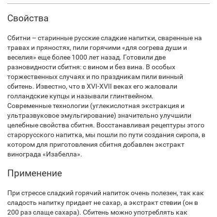
Свойства
Сбитни – старинные русские сладкие напитки, сваренные на
травах и пряностях, пили горячими «для согрева души и
веселия» еще более 1000 лет назад. Готовили две
разновидности сбитня: с вином и без вина. В особых
торжественных случаях и по праздникам пили винный
сбитень. Известно, что в XVI-XVII веках его жаловали
голландские купцы и называли глинтвейном.
Современные технологии (углекислотная экстракция и
ультразвуковое эмульгирование) значительно улучшили
целебные свойства сбитня. Восстанавливая рецептуры этого
старорусского напитка, мы пошли по пути создания сиропа, в
котором для приготовления сбитня добавлен экстракт
винограда «Изабелла».
Применение
При стрессе сладкий горячий напиток очень полезен, так как
сладость напитку придает не сахар, а экстракт стевии (он в
200 раз слаще сахара). Сбитень можно употреблять как