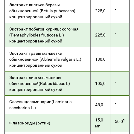
Экстракт листьев берёзы
-
обыкновенной (Betula pubescens)
225,0
концентрированный сухой
Экстракт побегов курильского чая
-
(Pentaphylloides fruticosa L.)
225,0
концентрированный сухой
Экстракт травы манжетки
-
обыкновенной (Alchemilla vulgaris L.)
180,0
концентрированный сухой
Экстракт листьев малины
-
обыкновенной(Rubus idaeus L)
105,0
концентрированный сухой
Слоевищеламинарии(Laminaria
-
45,0
saccharina L.)
15,0
1
50,0
Флавоноиды (рутин)
мг