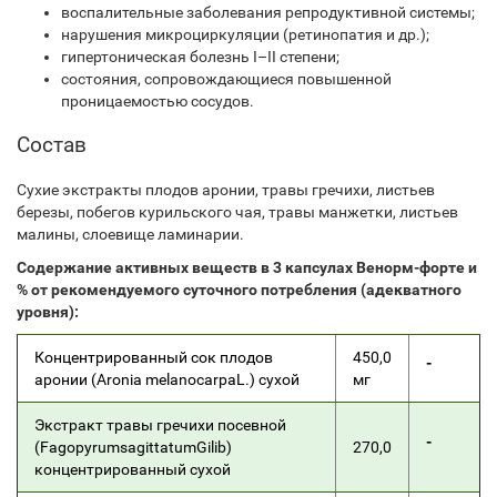
воспалительные заболевания репродуктивной системы;
нарушения микроциркуляции (ретинопатия и др.);
гипертоническая болезнь I–II степени;
состояния, сопровождающиеся повышенной
проницаемостью сосудов.
Состав
Сухие экстракты плодов аронии, травы гречихи, листьев
березы, побегов курильского чая, травы манжетки, листьев
малины, слоевище ламинарии.
Содержание активных веществ в 3 капсулах Венорм-форте и
% от рекомендуемого суточного потребления (адекватного
уровня):
Концентрированный сок плодов
450,0
-
аронии (Aronia melanocarpaL.) сухой
мг
Экстракт травы гречихи посевной
-
(FagopyrumsagittatumGilib)
270,0
концентрированный сухой