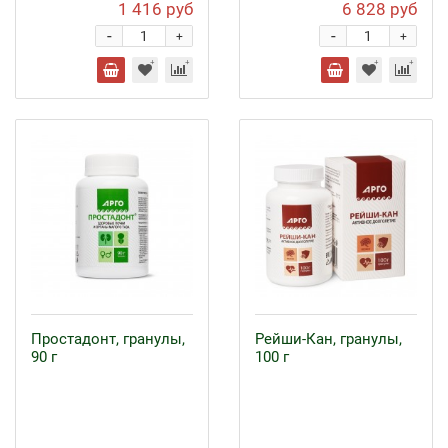
1 416 руб
6 828 руб
-
-
+
+
Простадонт, гранулы,
Рейши-Кан, гранулы,
90 г
100 г