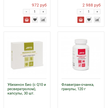
972 руб
2 988 руб
-
-
+
+
Убихинон Био (с Q10 и
Флавигран-очанка,
ресвератролом),
гранулы, 120 г
капсулы, 30 шт.