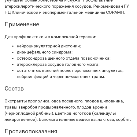
улучшает обмен холестерина и служит профилактике
атеросклеротического поражения сосудов. Рекомендован ГУ
НЦ Клинической и экспериментальной медицины СОРАМН.
Применение
Для профилактики и в комплексной терапии:
нейроциркуляторной дистонии;
диэнцефального синдрома;
остеохондроза шейного отдела позвоночника;
атеросклероза сосудов головного мозга;
остаточных явлений после перенесенных инсультов,
нейроинфекций и черепно-мозговых травм.
Состав
Экстракты прополиса, овса посевного, плодов шиповника,
травы зверобоя продырявленного, плодов аронии
(черноплодной рябины), цветков ноготков (календулы
лекарственной). Вспомогательные вещества: лактоза, сорбит.
Противопоказания