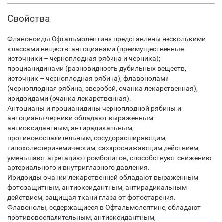
Свойства
Флавоноиды Офтальмолептина представлены несколькими
классами веществ: антоцианами (преимущественные
источники – черноплодная рябина и черника);
процианидинами (разновидность дубильных веществ,
источник – черноплодная рябина), флавонолами
(черноплодная рябина, зверобой, очанка лекарственная),
иридоидами (очанка лекарственная).
Антоцианы и процианидины черноплодной рябины и
антоцианы черники обладают выраженным
антиоксидантным, антирадикальным,
противовоспалительным, сосудорасширяющим,
гипохолестеринемическим, сахароснижающим действием,
уменьшают агрегацию тромбоцитов, способствуют снижению
артериального и внутриглазного давления.
Иридоиды очанки лекарственной обладают выраженным
фотозащитным, антиоксидантным, антирадикальным
действием, защищая ткани глаза от фотостарения.
Флавонолы, содержащиеся в Офтальмолептине, обладают
противовоспалительным, антиоксидантным,