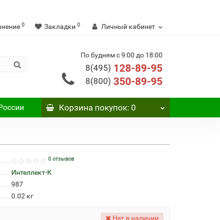
0
0
внение
Закладки
Личный кабинет
По будням с 9:00 до 18:00
128-89-95
8(495)
350-89-95
8(800)
России
Корзина
покупок
: 0
0 отзывов
Интеллект-К
987
0.02
кг
Нет в наличии