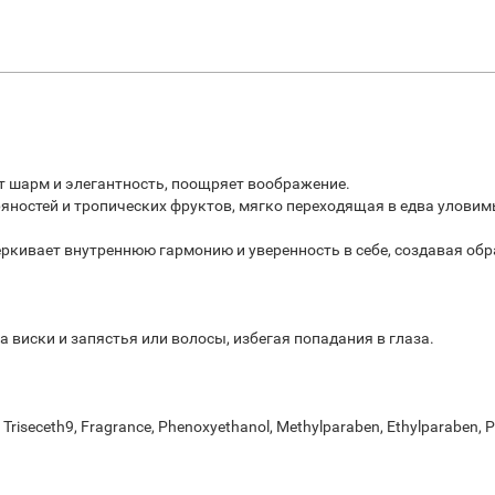
т шарм и элегантность, поощряет воображение.
ностей и тропических фруктов, мягко переходящая в едва уловимы
еркивает внутреннюю гармонию и уверенность в себе, создавая обр
виски и запястья или волосы, избегая попадания в глаза.
Triseceth9, Fragrance, Phenoxyethanol, Methylparaben, Ethylparaben,