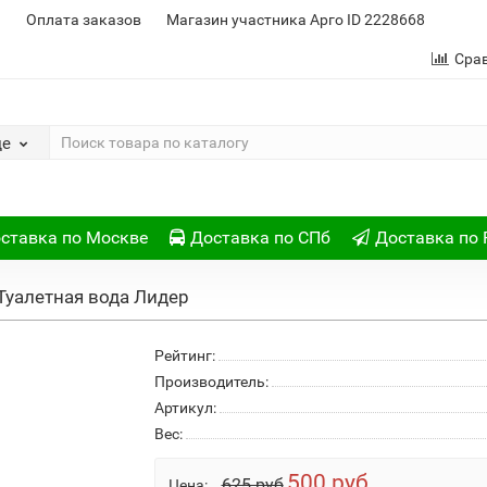
и
Оплата заказов
Магазин участника Арго ID 2228668
Сра
де
ставка по Москве
Доставка по СПб
Доставка по 
Туалетная вода Лидер
Рейтинг:
Производитель:
Артикул:
Вес:
500 руб
625 руб
Цена: