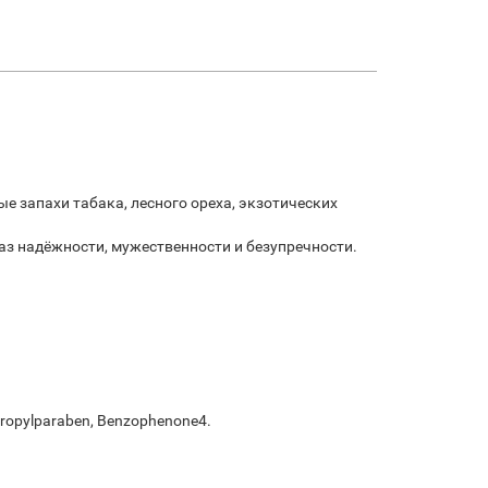
е запахи табака, лесного ореха, экзотических
аз надёжности, мужественности и безупречности.
 Propylparaben, Benzophenone4.