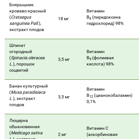
Боярышник
кроваво-красный
Витамин
(
Crataegus
В
(пиридоксина
18 мг
6
sanguinea Pall.
),
гидрохлорид) 98%
экстракт плодов
Шпинат
огородный
Витамин
(
Spinacia oleracea
В
(фолиевая
3,5 мг
9
L.
), порошок
кислота) 98%
соцветий
Банан культурный
Витамин
(
Musa paradisiaca
В
(цианокобаламин)
3,5 мг
12
L.
), экстракт
0,1%
плодов
Люцерна
обыкновенная
Витамин С
(
Medicago sativa
2 мг
(аскорбиновая