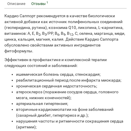
1
Описание
Отзывы
Кардио Саппорт рекомендуется в качестве биологически
активной добавки как источник полифенольных соединений
(гесперидина, рутина), коэнзима Q10, ликопина, L-карнитина,
витаминов: А, Е, В
, В
/PP, В
, В
, В
, С, селена, марганца, меди,
2
3
6
9
12
цинка, кальция, магния, калия. Действие Кардио Саппорта
обусловлено свойствами активных ингредиентов
фитоформулы.
Эффективен в профилактике и комплексной терапии
следующих состояний и заболеваний:
ишемическая болезнь сердца, стенокардия;
реабилитационный период после инфаркта миокарда;
хроническая сердечная недостаточность;
атеросклероз (поражение сосудов сердца, головного
мозга, нижних конечностей);
артериальная гипертензия;
вторичные кардиомиопатии на фоне заболеваний
(сахарный диабет, гипертиреоз и др.);
нарушения частоты и ритмичности сокращения сердца
(аритмии);