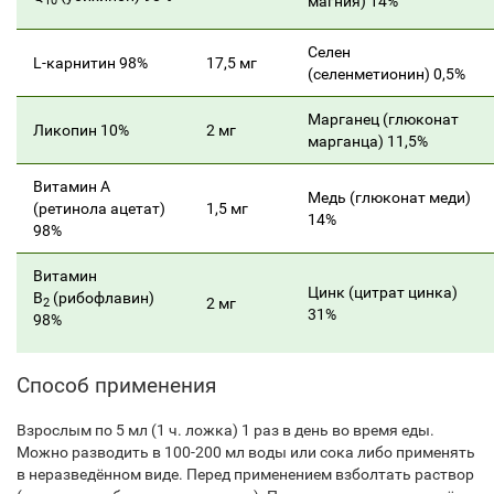
магния) 14%
10
Селен
L-карнитин 98%
17,5 мг
(селенметионин) 0,5%
Марганец (глюконат
Ликопин 10%
2 мг
марганца) 11,5%
Витамин А
Медь (глюконат меди)
(ретинола ацетат)
1,5 мг
14%
98%
Витамин
Цинк (цитрат цинка)
В
(рибофлавин)
2 мг
2
31%
98%
Способ применения
Взрослым по 5 мл (1 ч. ложка) 1 раз в день во время еды.
Можно разводить в 100-200 мл воды или сока либо применять
в неразведённом виде. Перед применением взболтать раствор