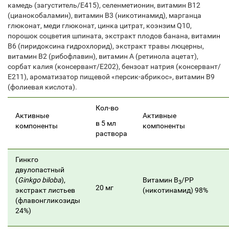
камедь (загуститель/Е415), селенметионин, витамин В12
(цианокобаламин), витамин В3 (никотинамид), марганца
глюконат, меди глюконат, цинка цитрат, коэнзим Q10,
порошок соцветия шпината, экстракт плодов банана, витамин
В6 (пиридоксина гидрохлорид), экстракт травы люцерны,
витамин В2 (рибофлавин), витамин А (ретинола ацетат),
сорбат калия (консервант/Е202), бензоат натрия (консервант/
Е211), ароматизатор пищевой «персик-абрикос», витамин В9
(фолиевая кислота).
Кол-во
Активные
Активные
в 5 мл
компоненты
компоненты
раствора
Гинкго
двулопастный
(
Ginkgo biloba
),
Витамин В
/PP
3
20 мг
экстракт листьев
(никотинамид) 98%
(флавонгликозиды
24%)