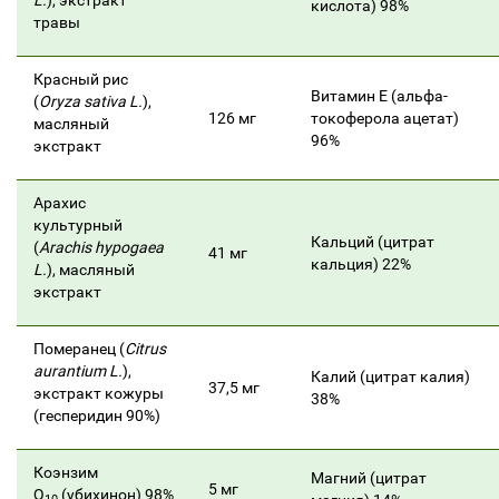
L.
), экстракт
кислота) 98%
травы
Красный рис
Витамин Е (альфа-
(
Oryza sativa L.
),
126 мг
токоферола ацетат)
масляный
96%
экстракт
Арахис
культурный
Кальций (цитрат
(
Arachis hypogaea
41 мг
кальция) 22%
L.
), масляный
экстракт
Померанец (
Citrus
aurantium L.
),
Калий (цитрат калия)
37,5 мг
экстракт кожуры
38%
(гесперидин 90%)
Коэнзим
Магний (цитрат
5 мг
Q
(убихинон) 98%