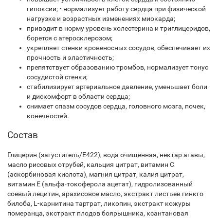
гипоксии; • нормализует работу сердца при физической
нагрузке и возрастных изменениях миокарда;
приводит в норму уровень холестерина и триглицеридов,
борется с атеросклерозом;
укрепляет стенки кровеносных сосудов, обеспечивает их
прочность и эластичность;
препятствует образованию тромбов, нормализует тонус
сосудистой стенки;
стабилизирует артериальное давление, уменьшает боли
и дискомфорт в области сердца;
снимает спазм сосудов сердца, головного мозга, почек,
конечностей.
Состав
Глицерин (загуститель/Е422), вода очищенная, нектар агавы,
масло рисовых отрубей, кальция цитрат, витамин С
(аскорбиновая кислота), магния цитрат, калия цитрат,
витамин Е (альфа-токоферола ацетат), гидролизованный
соевый лецитин, арахисовое масло, экстракт листьев гинкго
билоба, L-карнитина тартрат, ликопин, экстракт кожуры
померанца, экстракт плодов боярышника, ксантановая