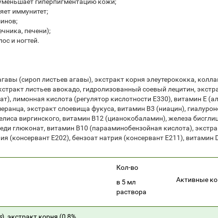
, уменьшает гиперпигментацию кожи;
яет иммунитет;
минов;
чника, печени);
ос и ногтей.
 агавы (сироп листьев агавы), экстракт корня элеутерококка, кол
экстракт листьев авокадо, гидролизованный соевый лецитин, экстра
т), лимонная кислота (регулятор кислотности Е330), витамин Е (
меранца, экстракт слоевища фукуса, витамин В3 (ниацин), гиалур
мелиса виргинского, витамин В12 (цианокобаламин), железа бисглиц
меди глюконат, витамин В10 (парааминобензойная кислота), экстра
ия (консервант Е202), бензоат натрия (консервант Е211), витамин
Кол-во
Активные к
в 5 мл
раствора
s
), экстракт корня (0,8%