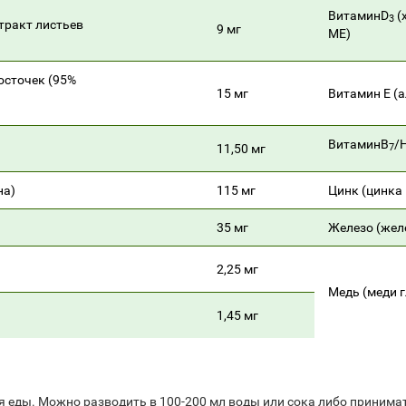
ВитаминD
(
3
стракт листьев
9 мг
МЕ)
косточек (95%
15 мг
Витамин Е (
ВитаминВ
/
11,50 мг
7
на)
115 мг
Цинк (цинка
35 мг
Железо (жел
2,25 мг
Медь (меди 
1,45 мг
емя еды. Можно разводить в 100-200 мл воды или сока либо приним