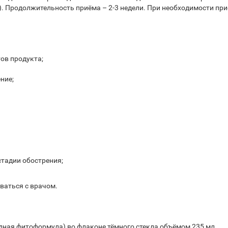
). Продолжительность приёма – 2-3 недели. При необходимости п
ов продукта;
ние;
стадии обострения;
ваться с врачом.
ная фитоформула) во флаконе тёмного стекла объёмом 235 мл.