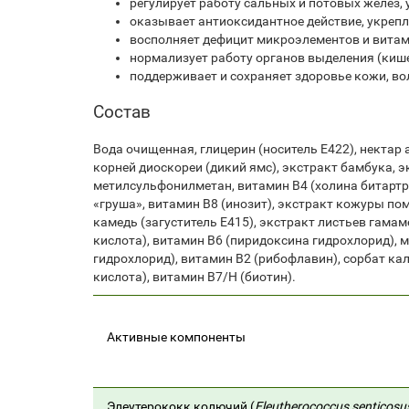
регулирует работу сальных и потовых желёз
оказывает антиоксидантное действие, укрепл
восполняет дефицит микроэлементов и вита
нормализует работу органов выделения (кише
поддерживает и сохраняет здоровье кожи, вол
Состав
Вода очищенная, глицерин (носитель Е422), нектар
корней диоскореи (дикий ямс), экстракт бамбука, 
метилсульфонилметан, витамин В4 (холина битартра
«груша», витамин В8 (инозит), экстракт кожуры по
камедь (загуститель Е415), экстракт листьев гама
кислота), витамин В6 (пиридоксина гидрохлорид), 
гидрохлорид), витамин В2 (рибофлавин), сорбат кал
кислота), витамин В7/Н (биотин).
Активные компоненты
Элеутерококк колючий (
Eleutherococcus senticosu