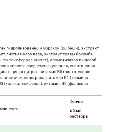
лаген гидролизованный морской (рыбный), экстракт
кт листьев алоэ вера, экстракт травы йохимбе,
альфа-токоферола ацетат), ароматизатор пищевой
оновая кислота среднемолекулярная, ксантановая
инат, цинка цитрат, витамин В5 (пантотеновая
кт косточек винограда, витамин В1 (тиамина
 D3 (холекальциферол), витамин В9 (фолиевая
Кол-во
омпоненты
в 5 мл
раствора