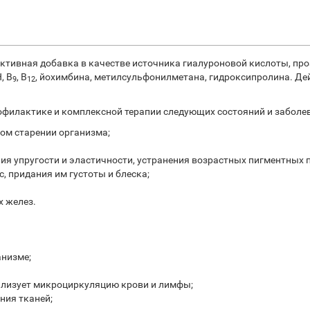
ктивная добавка в качестве источника гиалуроновой кислоты, про
, В
, В
, йохимбина, метилсульфонилметана, гидроксипролина. Д
9
12
офилактике и комплексной терапии следующих состояний и заболе
ом старении организма;
ия упругости и эластичности, устранения возрастных пигментных п
, придания им густоты и блеска;
х желез.
ганизме;
мализует микроциркуляцию крови и лимфы;
ния тканей;