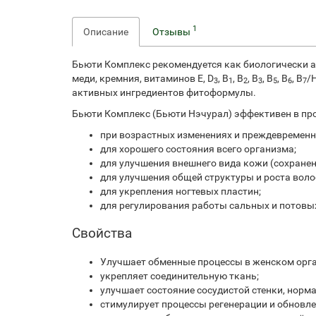
1
Описание
Отзывы
Бьюти Комплекс рекомендуется как биологически а
меди, кремния, витаминов Е, D
, В
, В
, В
, В
, В
, В
/Н
3
1
2
3
5
6
7
активных ингредиентов фитоформулы.
Бьюти Комплекс (Бьюти Нэчурал) эффективен в пр
при возрастных изменениях и преждевременн
для хорошего состояния всего организма;
для улучшения внешнего вида кожи (сохранен
для улучшения общей структуры и роста волос
для укрепления ногтевых пластин;
для регулирования работы сальных и потовы
Свойства
Улучшает обменные процессы в женском ор
укрепляет соединительную ткань;
улучшает состояние сосудистой стенки, нор
стимулирует процессы регенерации и обновле