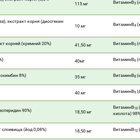
ВитаминВ
(
115 мг
3
sa
), экстракт корня (диосгенин
ВитаминВ
(
10 мг
4
акт корней (кремний 20%)
ВитаминВ
(
41,50 мг
5
%)
ВитаминВ
(
40мг
6
(йохимбин 8%)
ВитаминВ
(
35 мг
8
ВитаминВ
(
40 мг
9
ВитаминВ
10
гесперидин 90%)
18,50 мг
кислота) 98
т слоевища (йод 0,08%)
ВитаминВ
18,50 мг
12