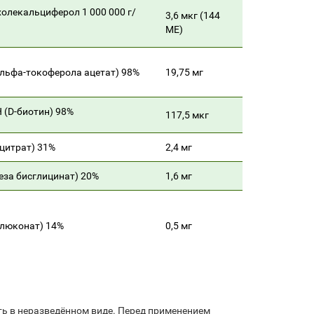
холекальциферол 1 000 000 г/
3,6 мкг (144
МЕ)
альфа-токоферола ацетат) 98%
19,75 мг
Н (D-биотин) 98%
117,5 мкг
 цитрат) 31%
2,4 мг
еза бисглицинат) 20%
1,6 мг
глюконат) 14%
0,5 мг
ать в неразведённом виде. Перед применением