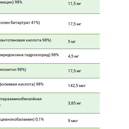
ниацин) 98%
11,5 мг
холин битартрат 41%)
17,5 мг
пантотеновая кислота 98%)
5 мг
пиридоксина гидрохлорид) 98%
4,5 мг
инозитол 98%)
17,5 мг
фолиевая кислота) 98%
142,5 мкг
(парааминобензойная
3,85 мг
%
(цианокобаламин) 0,1%
9 мкг