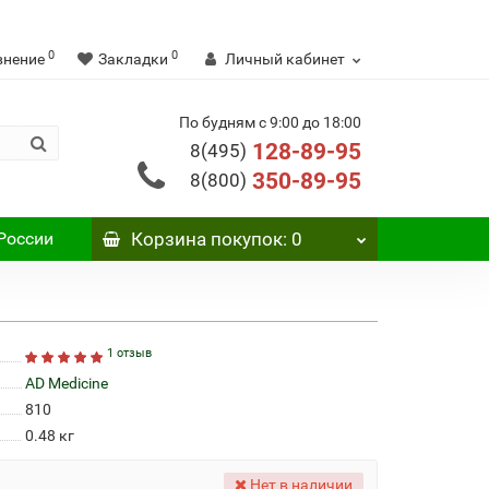
0
0
внение
Закладки
Личный кабинет
По будням с 9:00 до 18:00
128-89-95
8(495)
350-89-95
8(800)
России
Корзина
покупок
: 0
1 отзыв
AD Medicine
810
0.48
кг
Нет в наличии