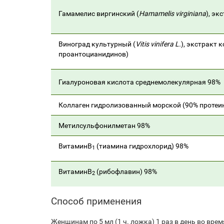
Гамамелис виргинский (
Hamamelis virginiana
), эк
Виноград культурный (
Vitis vinifera L.
), экстракт 
проантоцианидинов)
Гиалуроновая кислота среднемолекулярная 98%
Коллаген гидролизованный морской (90% протеи
Метилсульфонилметан 98%
ВитаминВ
(тиамина гидрохлорид) 98%
1
ВитаминВ
(рибофлавин) 98%
2
Способ применения
Женщинам по 5 мл (1 ч. ложка) 1 раз в день во вр