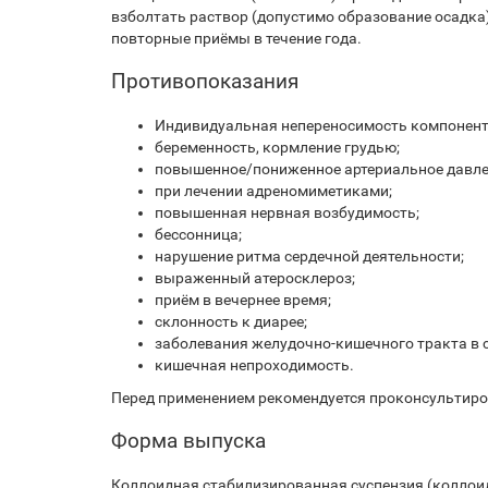
взболтать раствор (допустимо образование осадка
повторные приёмы в течение года.
Противопоказания
Индивидуальная непереносимость компонент
беременность, кормление грудью;
повышенное/пониженное артериальное давле
при лечении адреномиметиками;
повышенная нервная возбудимость;
бессонница;
нарушение ритма сердечной деятельности;
выраженный атеросклероз;
приём в вечернее время;
склонность к диарее;
заболевания желудочно-кишечного тракта в 
кишечная непроходимость.
Перед применением рекомендуется проконсультиро
Форма выпуска
Коллоидная стабилизированная суспензия (коллоид