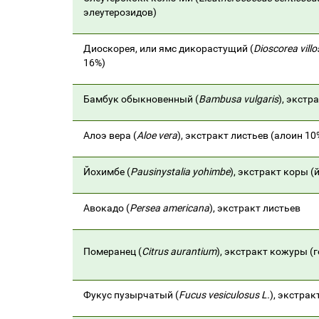
элеутерозидов)
Диоскорея, или ямс дикорастущий (
Dioscorea villo
16%)
Бамбук обыкновенный (
Bambusa vulgaris
), экстр
Алоэ вера (
А
l
ое vera
), экстракт листьев (алоин 10
Йохимбе (
Pausinystalia yohimbe
), экстракт коры 
Авокадо (
Persea americana
), экстракт листьев
Померанец (
Citrus aurantium
), экстракт кожуры (
Фукус пузырчатый (
Fucus vesiculosus L.
), экстрак