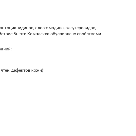
антоцианидинов, алоэ-эмодина, элеутерозидов,
ействие Бьюти Комплекса обусловлено свойствами
ваний:
ятен, дефектов кожи);