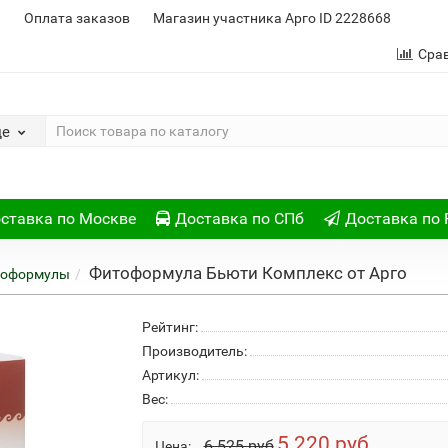
и
Оплата заказов
Магазин участника Арго ID 2228668
Сра
де
ставка по Москве
Доставка по СПб
Доставка по 
Фитоформула Бьюти Комплекс от Арго
тоформулы
Рейтинг:
Производитель:
Артикул:
Вес:
5 220 руб
6 525 руб
Цена: