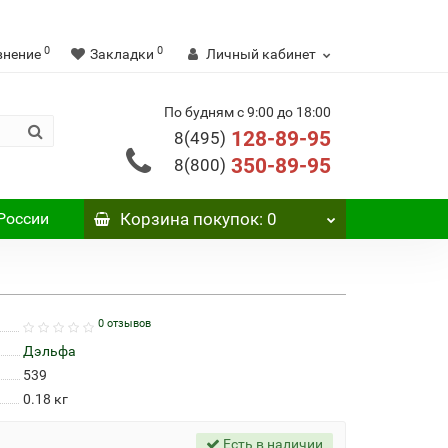
0
0
внение
Закладки
Личный кабинет
По будням с 9:00 до 18:00
128-89-95
8(495)
350-89-95
8(800)
России
Корзина
покупок
: 0
0 отзывов
Дэльфа
539
0.18
кг
Есть в наличии