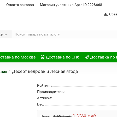
и
Оплата заказов
Магазин участника Арго ID 2228668
Сра
де
ставка по Москве
Доставка по СПб
Доставка по 
Десерт кедровый Лесная ягода
кция
Рейтинг:
Производитель:
Артикул:
Вес:
1 224 руб
1 530 руб
Цена: