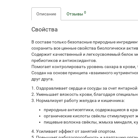
0
Описание
Отзывы
Свойства
В составе только безопасные природные ингредие
сохранить все ценные свойства биологически акти
Содержит качественный и легкоусвояемый белок м
пребиотиков и антиоксидантов.
Помогает контролировать уровень сахара в крови, 
Создан на основе принципа «взаимного нутриентн
друг друга.
1. Оздоравливает сердце и сосуды за счет янтарно
2. Уменьшает вязкость крови, благодаря специал
3. Нормализует работу желудка и кишечника:
природные антисептики, содержащиеся в кра
органические кислоты свёклы стимулируют 
пищевые волокна свёклы, жмыха миндаля, ку
4. Усиливает эффект от занятий спортом.
5. Повышает работоспособность и адаптацию орга