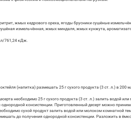
ритрит, жмых кедрового ореха, ягоды брусники сушёные измельчё
 сушёная измельчённая, жмых миндаля, жмых кунжута, ароматизат
ал/761,24 кДж.
ктейля (напитка) размешать 25 г сухого продукта (3 ст. л.) в 200
серта необходимо 25 г сухого продукта (3 ст. л.) залить водой ил
я однородной консистенции. Приготовленный десерт можно принима
бходимо сухой продукт залить водой или молоком комнатной темпер
емешать до получения однородной консистенции. Разложить в ёмко