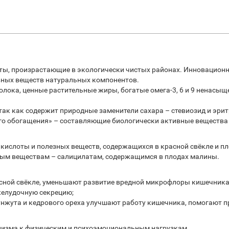
нты, произрастающие в экологически чистых районах. Инновацион
вных веществ натуральных компонентов.
олока, ценные растительные жиры, богатые омега-3, 6 и 9 ненас
так как содержит природные заменители сахара – стевиозид и эрит
ого обогащения» – составляющие биологически активные вещества
й кислоты и полезных веществ, содержащихся в красной свёкле и п
ьным веществам – салицилатам, содержащимся в плодах малины.
сной свёкле, уменьшают развитие вредной микрофлоры кишечника
желудочную секрецию;
нжута и кедрового ореха улучшают работу кишечника, помогают п
низма к физическим и психоэмоциональным нагрузкам.