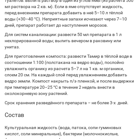
туалетов: вылить раствор в один из углов ямы (из расчёта 500
мл раствора на 2 кв. м). Если в яме отсутствует жидкость,
перед внесением препарата добавить в неё 5–10 л тёплой
воды (+30–40 °С). Неприятные запахи исчезают через 7–10
дней, препарат работает до наступления морозов.
Для систем канализации: развести 50 мл препарата в 1 л
нехлорированной воды; вылить вечером в раковину или
унитаз.
Для приготовления компоста: развести Тамир в тёплой воде в
соотношении 1:100 (полстакана на ведро воды), послойно
увлажнить органику из расчета 5–7 л на 1 кв. м органики,
слоем 20 см. На каждый слой перед увлажнением добавить
ведро земли. Компост накрыть п/э пленкой, и после выдержки
при температуре 20–25 °С в течение 2 недель внести в
околокорневую зону растений.
Срок хранения разведённого препарата – не более 3-х дней.
Состав
Культуральная жидкость (вода, патока, сопи гуминовых
кислот, соли минеральные), бактерии (молочнокислые,