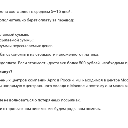
иона составляет в среднем 5—15 дней.
полнительно берёт оплату за перевод:
ылаемой суммы;
ресылаемой суммы;
 суммы пересылаемых денег.
обы сэкономить на стоимости наложенного платежа.
доплате. Если стоимость доставки более 500 рублей, необходима 
манут?
нных центров компании Арго в России, мы находимся в центре Мос
 напрямую с центрального склада в Москве и поэтому они максима
те не волноваться о потерянных посылках.
или отправьте нам письмо, мы будем рады вам помочь.