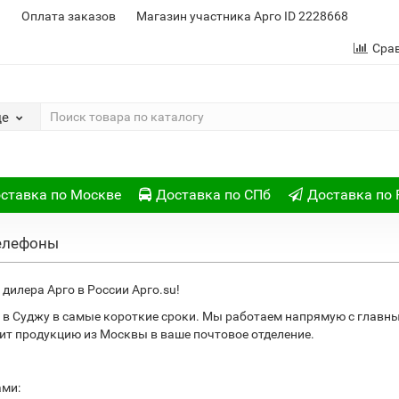
и
Оплата заказов
Магазин участника Арго ID 2228668
Сра
де
ставка по Москве
Доставка по СПб
Доставка по 
телефоны
дилера Арго в России Арго.su!
в Суджу в самые короткие сроки. Мы работаем напрямую с главн
ит продукцию из Москвы в ваше почтовое отделение.
ами: