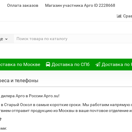
и
Оплата заказов
Магазин участника Арго ID 2228668
Сра
де
ставка по Москве
Доставка по СПб
Доставка по 
реса и телефоны
дилера Арго в России Арго.su!
 в Старый Оскол в самые короткие сроки. Мы работаем напрямую 
ствием отправит продукцию из Москвы в ваше почтовое отделение
?
ами: