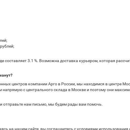
лей;
рублей;
е составляет 3.1 %. Возможна доставка курьером, которая рассчит
манут?
нных центров компании Арго в России, мы находимся в центре Мос
 напрямую с центрального склада в Москве и поэтому они максима
или отправьте нам письмо, мы будем рады вам помочь.
аясь на нашем сайте, вы соглашаетесь с условиями использования