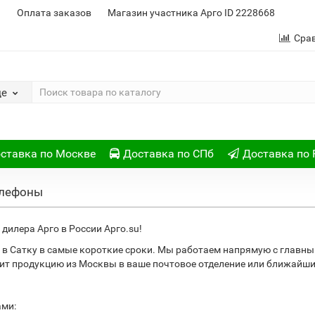
и
Оплата заказов
Магазин участника Арго ID 2228668
Сра
де
ставка по Москве
Доставка по СПб
Доставка по 
елефоны
дилера Арго в России Арго.su!
в Сатку в самые короткие сроки. Мы работаем напрямую с главны
вит продукцию из Москвы в ваше почтовое отделение или ближайш
ами: