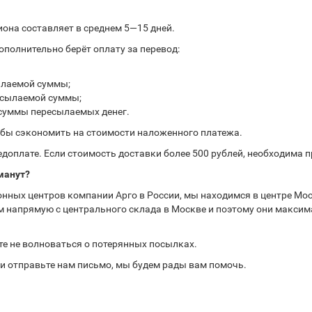
иона составляет в среднем 5—15 дней.
полнительно берёт оплату за перевод:
ылаемой суммы;
ресылаемой суммы;
 суммы пересылаемых денег.
обы сэкономить на стоимости наложенного платежа.
доплате. Если стоимость доставки более 500 рублей, необходима 
манут?
нных центров компании Арго в России, мы находимся в центре Мос
 напрямую с центрального склада в Москве и поэтому они максима
те не волноваться о потерянных посылках.
или отправьте нам письмо, мы будем рады вам помочь.