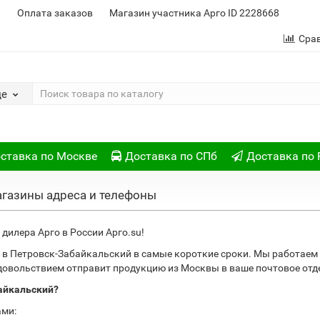
и
Оплата заказов
Магазин участника Арго ID 2228668
Сра
де
ставка по Москве
Доставка по СПб
Доставка по 
агазины адреса и телефоны
дилера Арго в России Арго.su!
 в Петровск-Забайкальский в самые короткие сроки. Мы работаем
удовольствием отправит продукцию из Москвы в ваше почтовое отд
байкальский?
ами: