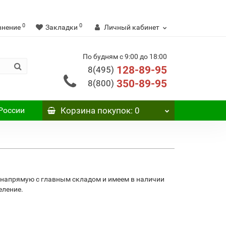
0
0
внение
Закладки
Личный кабинет
По будням с 9:00 до 18:00
128-89-95
8(495)
350-89-95
8(800)
России
Корзина
покупок
: 0
 напрямую с главным складом и имеем в наличии
еление.