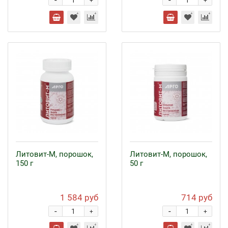
-
-
+
+
Литовит-М, порошок,
Литовит-М, порошок,
150 г
50 г
1 584 руб
714 руб
-
-
+
+