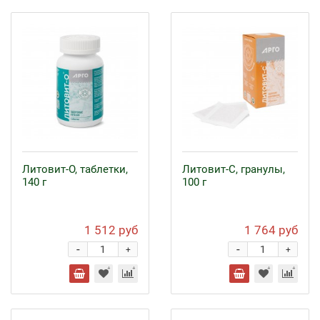
Литовит-О, таблетки,
Литовит-С, гранулы,
140 г
100 г
1 512 руб
1 764 руб
-
-
+
+