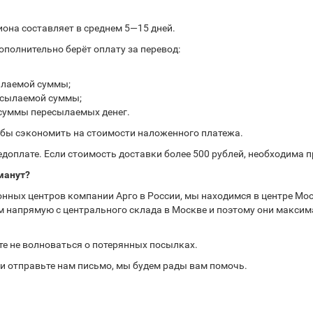
иона составляет в среднем 5—15 дней.
полнительно берёт оплату за перевод:
ылаемой суммы;
ресылаемой суммы;
 суммы пересылаемых денег.
обы сэкономить на стоимости наложенного платежа.
доплате. Если стоимость доставки более 500 рублей, необходима 
манут?
нных центров компании Арго в России, мы находимся в центре Мос
 напрямую с центрального склада в Москве и поэтому они максима
те не волноваться о потерянных посылках.
или отправьте нам письмо, мы будем рады вам помочь.