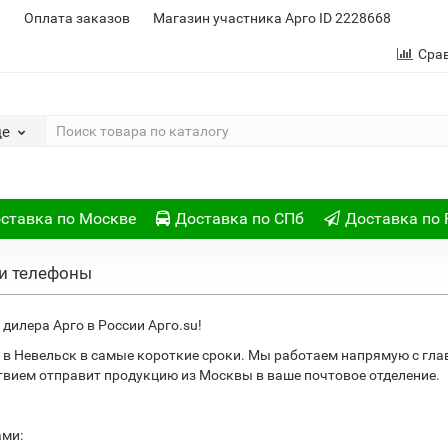
и
Оплата заказов
Магазин участника Арго ID 2228668
Сра
де
ставка по Москве
Доставка по СПб
Доставка по 
 и телефоны
дилера Арго в России Арго.su!
в Невельск в самые короткие сроки. Мы работаем напрямую с гл
ствием отправит продукцию из Москвы в ваше почтовое отделение.
ами: