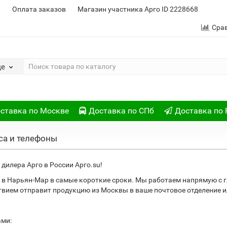
и
Оплата заказов
Магазин участника Арго ID 2228668
Сра
де
ставка по Москве
Доставка по СПб
Доставка по 
са и телефоны
дилера Арго в России Арго.su!
 в Нарьян-Мар в самые короткие сроки. Мы работаем напрямую с 
ствием отправит продукцию из Москвы в ваше почтовое отделение
ами: