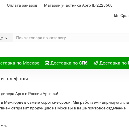
и
Оплата заказов
Магазин участника Арго ID 2228668
Сра
де
ставка по Москве
Доставка по СПб
Доставка по 
 и телефоны
дилера Арго в России Арго.su!
 в Межгорье в самые короткие сроки. Мы работаем напрямую с гл
ствием отправит продукцию из Москвы в ваше почтовое отделение.
ами: