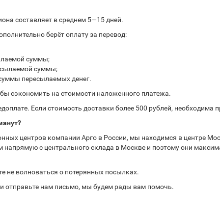
иона составляет в среднем 5—15 дней.
полнительно берёт оплату за перевод:
ылаемой суммы;
ресылаемой суммы;
 суммы пересылаемых денег.
обы сэкономить на стоимости наложенного платежа.
доплате. Если стоимость доставки более 500 рублей, необходима 
манут?
нных центров компании Арго в России, мы находимся в центре Мос
 напрямую с центрального склада в Москве и поэтому они максима
те не волноваться о потерянных посылках.
или отправьте нам письмо, мы будем рады вам помочь.