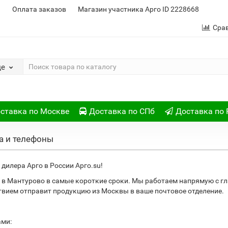
и
Оплата заказов
Магазин участника Арго ID 2228668
Сра
де
ставка по Москве
Доставка по СПб
Доставка по 
а и телефоны
дилера Арго в России Арго.su!
 в Мантурово в самые короткие сроки. Мы работаем напрямую с г
ствием отправит продукцию из Москвы в ваше почтовое отделение.
ами: