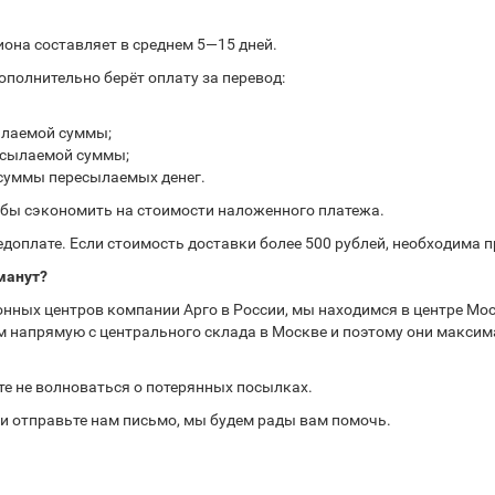
иона составляет в среднем 5—15 дней.
полнительно берёт оплату за перевод:
ылаемой суммы;
ресылаемой суммы;
 суммы пересылаемых денег.
обы сэкономить на стоимости наложенного платежа.
доплате. Если стоимость доставки более 500 рублей, необходима 
манут?
нных центров компании Арго в России, мы находимся в центре Мос
 напрямую с центрального склада в Москве и поэтому они максима
те не волноваться о потерянных посылках.
или отправьте нам письмо, мы будем рады вам помочь.