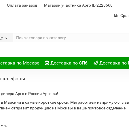
и
Оплата заказов
Магазин участника Арго ID 2228668
Сра
де
ставка по Москве
Доставка по СПб
Доставка по 
и телефоны
дилера Арго в России Арго.su!
 в Майский в самые короткие сроки. Мы работаем напрямую с гла
ствием отправит продукцию из Москвы в ваше почтовое отделение.
ами: