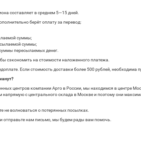
иона составляет в среднем 5—15 дней.
полнительно берёт оплату за перевод:
ылаемой суммы;
ресылаемой суммы;
 суммы пересылаемых денег.
обы сэкономить на стоимости наложенного платежа.
доплате. Если стоимость доставки более 500 рублей, необходима 
манут?
нных центров компании Арго в России, мы находимся в центре Мос
 напрямую с центрального склада в Москве и поэтому они максима
те не волноваться о потерянных посылках.
или отправьте нам письмо, мы будем рады вам помочь.