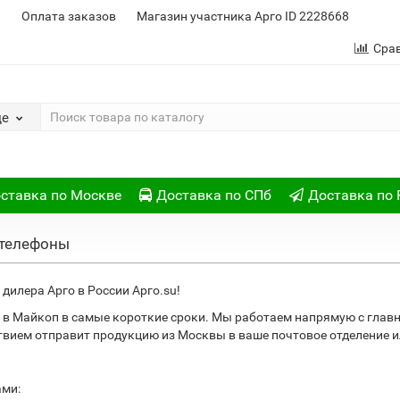
и
Оплата заказов
Магазин участника Арго ID 2228668
Сра
де
ставка по Москве
Доставка по СПб
Доставка по 
 телефоны
дилера Арго в России Арго.su!
 в Майкоп в самые короткие сроки. Мы работаем напрямую с глав
ствием отправит продукцию из Москвы в ваше почтовое отделение
ами: