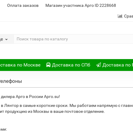
и
Оплата заказов
Магазин участника Арго ID 2228668
Сра
де
ставка по Москве
Доставка по СПб
Доставка по 
 телефоны
дилера Арго в России Арго.su!
в Лянтор в самые короткие сроки. Мы работаем напрямую с глав
ит продукцию из Москвы в ваше почтовое отделение.
ами: