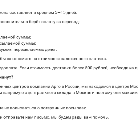
иона составляет в среднем 5—15 дней.
полнительно берёт оплату за перевод:
ылаемой суммы;
ресылаемой суммы;
 суммы пересылаемых денег.
обы сэкономить на стоимости наложенного платежа.
доплате. Если стоимость доставки более 500 рублей, необходима 
манут?
нных центров компании Арго в России, мы находимся в центре Мос
 напрямую с центрального склада в Москве и поэтому они максима
те не волноваться о потерянных посылках.
или отправьте нам письмо, мы будем рады вам помочь.