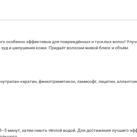
го особенно эффективна для повреждённых и тусклых волос! Улуч
, зуд и шелушение кожи. Придаёт волосам живой блеск и объём.
 нутрилан кератин, фенилтриметикон, ламесофт, лецитин, аллантоин
3–5 минут, затем смыть тёплой водой. Для достижения лучшего эф
большого.