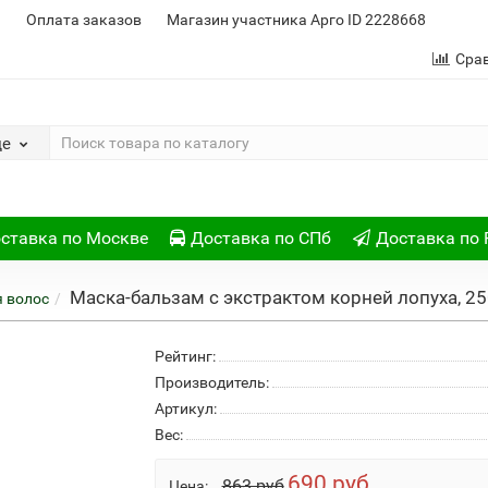
и
Оплата заказов
Магазин участника Арго ID 2228668
Сра
де
ставка по Москве
Доставка по СПб
Доставка по 
Маска-бальзам с экстрактом корней лопуха, 2
я волос
Рейтинг:
Производитель:
Артикул:
Вес:
690 руб
863 руб
Цена: