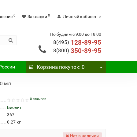
0
0
внение
Закладки
Личный кабинет
По будням с 9:00 до 18:00
128-89-95
8(495)
350-89-95
8(800)
России
Корзина
покупок
: 0
50 мл
0 отзывов
Биолит
367
0.27
кг
Нет в наличии