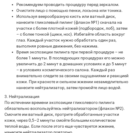
Рекомендуем проводить процедуру перед зеркалом.
Очистите лицо с помощью пенки, лосьона или тоника.
Используя веерообразную кисть или ватный диск,
нанесите гликолевый пилинг (флакон №1) сначала на
участки с более плотной кожей (подбородок, лоб), затем
– с более тонкой (щеки, нос). Избегайте область вокруг
глаз. Каждый участок нужно обработать один раз,
выполняя ровные движения, без нажима.
Время экспозиции пилинга при первой процедуре – не
более 1 минуты. В последующих процедурах его можно
увеличить до 2 минут в домашних условиях и до 5 минут
– в условиях косметического салона. Каждый раз
внимательно следите за своими ощущениями и реакцией
кожи. При красноте и сильном жжении незамедлительно
нанесите нейтрализатор, затем промойте лицо водой.
3. Нейтрализация
По истечении времени экспозиции гликолевого пилинга
обязательно воспользуйтесь нейтрализатором (флакон №2).
Смочите им ватный диск, протрите обработанные участки
кожи, через 0,5–2 минуты смойте большим количеством
теплой воды. Если после этого еще чувствуется жжение,
нанесите нейтрализатор повторно.