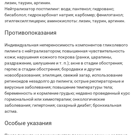
лизин, таурин, аргинин.
Нейтрализатор постпилинг: вода; пантенол; гидрованс;
бисаболол; гидрокарбонат натрия; карбомер; фенилэтанол;
этилгексилглицерин; аминокислоты: лизин, таурин, аргинин.
Противопоказания
Индивидуальная непереносимость компонентов гликолевого
пилинга с нейтрализатором; повышенная чувствительность
кожи; нарушения кожного покрова (ранки, царапины,
раздражение, шелушение и т. п.); акне в стадии обострения;
герпес в стадии обострения; бородавки и другие
новообразования; эпиляция, свежий загар, использование
ретиноидов незадолго до пилинга; острые респираторные и
вирусные заболевания; повышение температуры тела;
беременность и кормление грудью; недавно проведенный курс
гормональной или химиотерапии; онкологические
заболевания; гипертония; сахарный диабет; бронхиальная
астма.
Особые указания