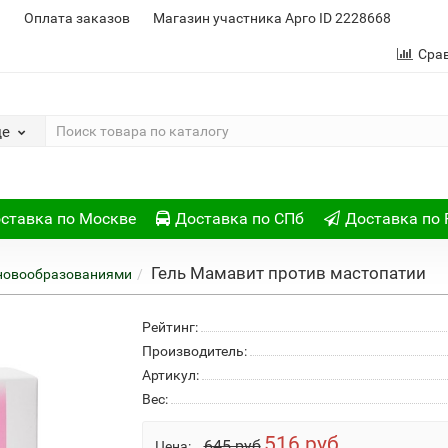
и
Оплата заказов
Магазин участника Арго ID 2228668
Сра
де
ставка по Москве
Доставка по СПб
Доставка по 
Гель Мамавит против мастопатии
 новообразованиями
Рейтинг:
Производитель:
Артикул:
Вес:
516 руб
645 руб
Цена: