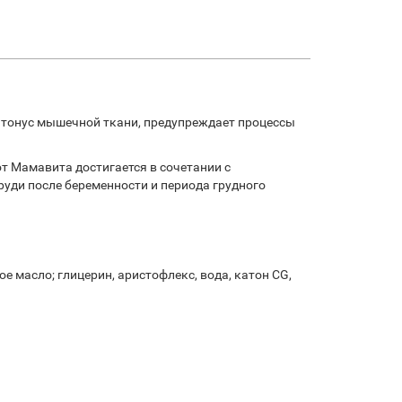
 тонус мышечной ткани, предупреждает процессы
 Мамавита достигается в сочетании с
уди после беременности и периода грудного
е масло; глицерин, аристофлекс, вода, катон СG,