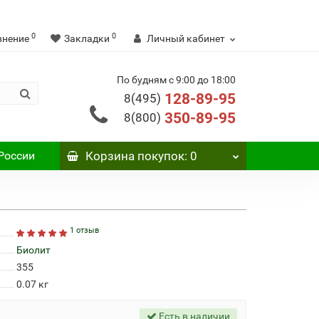
0
0
внение
Закладки
Личный кабинет
По будням с 9:00 до 18:00
128-89-95
8(495)
350-89-95
8(800)
России
Корзина
покупок
: 0
1 отзыв
Биолит
355
0.07
кг
Есть в наличии