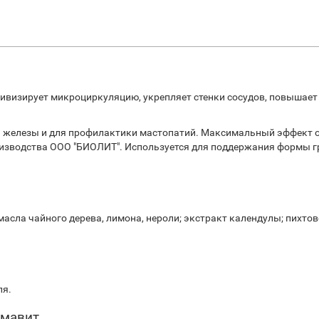
визирует микроциркуляцию, укрепляет стенки сосудов, повышает
 железы и для профилактики мастопатий. Максимальный эффект от
изводства ООО "БИОЛИТ". Используется для поддержания формы гр
сла чайного дерева, лимона, нероли; экстракт календулы; пихтово
ля.
амавит