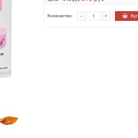
-
Ку
Количество:
+