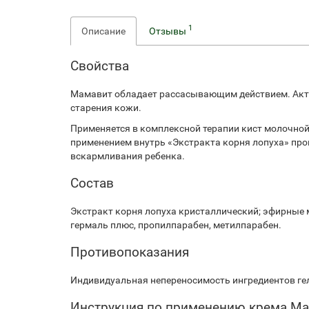
1
Описание
Отзывы
Свойства
Мамавит обладает рассасывающим действием. Акти
старения кожи.
Применяется в комплексной терапии кист молочной
применением внутрь «Экстракта корня лопуха» про
вскармливания ребенка.
Состав
Экстракт корня лопуха кристаллический; эфирные ма
гермаль плюс, пропилпарабен, метилпарабен.
Противопоказания
Индивидуальная непереносимость ингредиентов ге
Инструкция по применению крема М