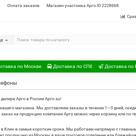
и
Оплата заказов
Магазин участника Арго ID 2228668
Сра
де
ставка по Москве
Доставка по СПб
Доставка по 
елефоны
дилера Арго в России Арго.su!
з нашего магазина. Мы доставляем заказы в течение 1—3 дней, ски
ь заказ на продукцию компании Арго можно через корзину или по 
в Клин в самые короткие сроки. Мы работаем напрямую с главным
вит продукцию из Москвы в ваше почтовое отделение или ближайш