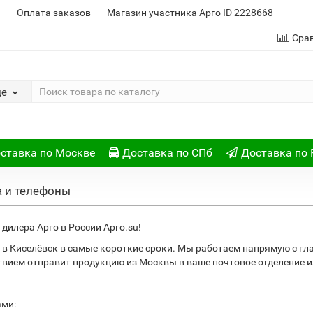
и
Оплата заказов
Магазин участника Арго ID 2228668
Сра
де
ставка по Москве
Доставка по СПб
Доставка по 
а и телефоны
дилера Арго в России Арго.su!
в Киселёвск в самые короткие сроки. Мы работаем напрямую с гл
ствием отправит продукцию из Москвы в ваше почтовое отделение
ами: