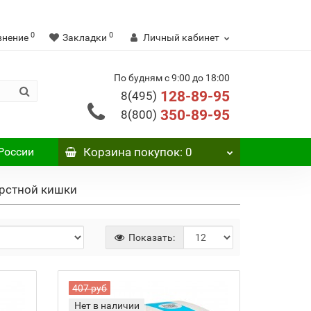
0
0
внение
Закладки
Личный кабинет
По будням с 9:00 до 18:00
128-89-95
8(495)
350-89-95
8(800)
России
Корзина
покупок
: 0
ерстной кишки
Показать:
407 руб
Нет в наличии