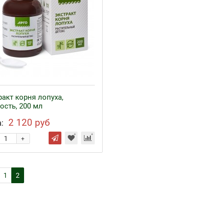
ракт корня лопуха,
ость, 200 мл
2 120 руб
:
+
1
2
езо с кофакторами
Аппликаторы Ляпко