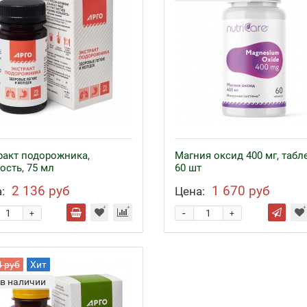
ракт подорожника,
Магния оксид 400 мг, табл
ость, 75 мл
60 шт
2 136 руб
1 670 руб
:
Цена:
-
+
+
4 руб
Хит
 в наличии