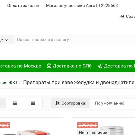
и
Оплата заказов
Магазин участника Арго ID 2228668
Сра
де
ставка по Москве
Доставка по СПб
Доставка по 
Препараты при язве желудка и двенадцатип
ания ЖКТ
Сортировка:
0 руб
2 088 руб
Нет в наличии