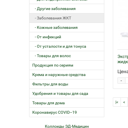
- Другие заболевания
- Заболевания ЖКТ
- Кожные заболевания
- От инфекций
- От усталости и для тонуса
- Товары для волос
Экст
жидк
Продукция по сериям
Цена
Крема и наружные средства
-
Фильтры для воды
Удобрения и товары для сада
|<
<
Товары для дома
Коронавирус COVID–19
ем
Коллоиды ЭД-Медицин
Жел