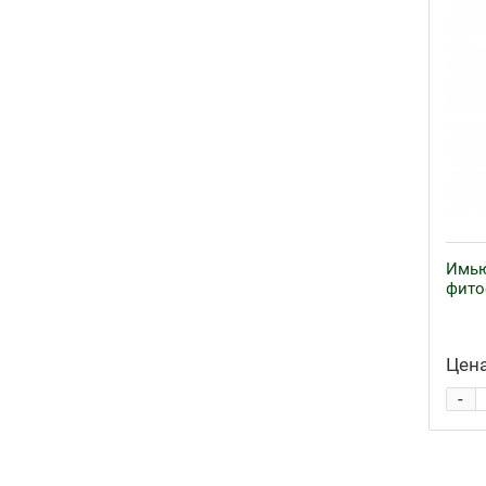
Имью
фито
Цена
-