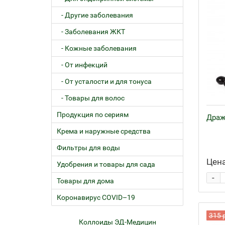
- Другие заболевания
- Заболевания ЖКТ
- Кожные заболевания
- От инфекций
- От усталости и для тонуса
- Товары для волос
Продукция по сериям
Драж
Крема и наружные средства
Фильтры для воды
Цена
Удобрения и товары для сада
-
Товары для дома
Коронавирус COVID–19
315 
ем
Коллоиды ЭД-Медицин
Жел