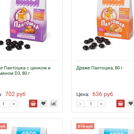
е Пантошка с цинком и
Драже Пантошка, 80 г
мином D3, 80 г
702 руб
636 руб
:
Цена:
-
+
+
руб
878 руб