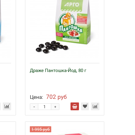
Драже Пантошка-Йод, 80 г
702 руб
Цена:
-
+
1 995 руб
Байкал ЭМ-1 и удобрения