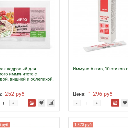
рак кедровый для
Иммуно Актив, 10 стиков п
кого иммунитета с
вой, вишней и облепихой,
252 руб
1 296 руб
:
Цена:
-
+
+
5 руб
1 373 руб