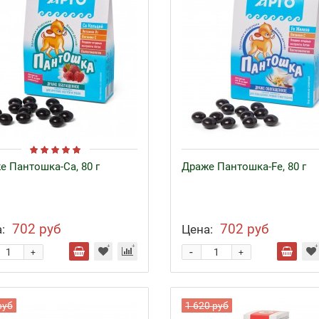
е Пантошка-Ca, 80 г
Драже Пантошка-Fe, 80 г
702 руб
702 руб
:
Цена:
-
+
+
руб
1 620 руб
езо с кофакторами
Аппликаторы Ляпко