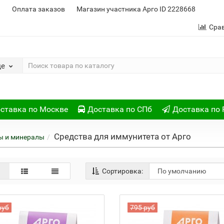
и
Оплата заказов
Магазин участника Арго ID 2228668
Сра
де
ставка по Москве
Доставка по СПб
Доставка по 
Средства для иммунитета от Арго
ы и минералы
Сортировка:
руб
795 руб