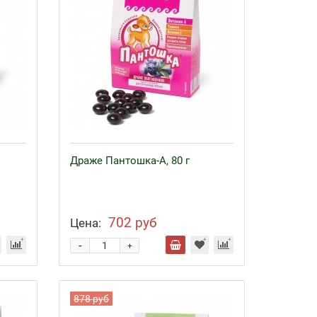
Драже Пантошка-A, 80 г
702 руб
Цена:
-
+
878 руб