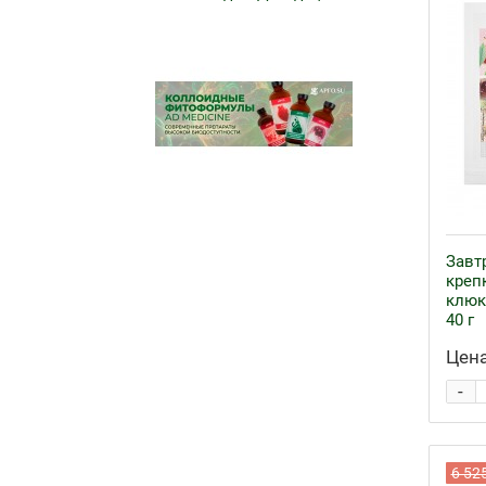
Завт
креп
клюк
40 г
Цена
-
6 52