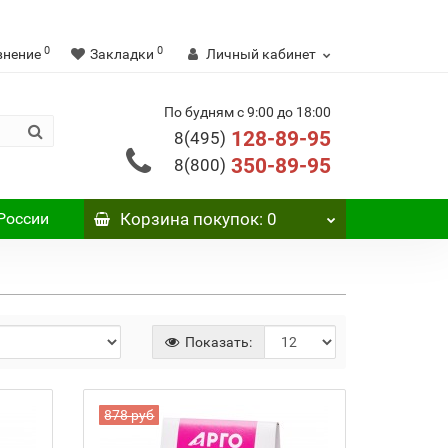
0
0
внение
Закладки
Личный кабинет
По будням с 9:00 до 18:00
128-89-95
8(495)
350-89-95
8(800)
России
Корзина
покупок
: 0
Показать:
878 руб