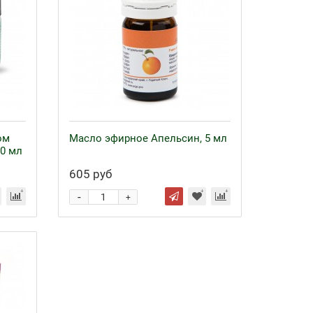
ом
Масло эфирное Апельсин, 5 мл
50 мл
605 руб
-
+
Байкал ЭМ-1 и удобрения