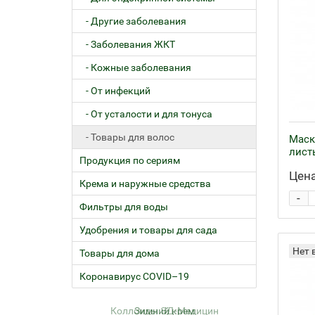
- Другие заболевания
- Заболевания ЖКТ
- Кожные заболевания
- От инфекций
- От усталости и для тонуса
- Товары для волос
Маск
лист
Продукция по сериям
Цена
Крема и наружные средства
-
Фильтры для воды
Удобрения и товары для сада
Нет 
Товары для дома
Коронавирус COVID–19
Коллоиды ЭД-Медицин
Зимний крем
Жел