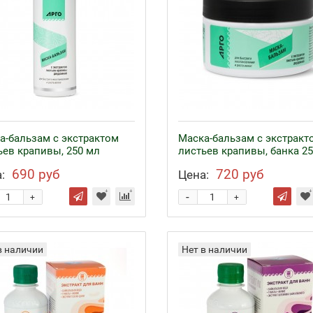
а-бальзам с экстрактом
Маска-бальзам с экстракт
ьев крапивы, 250 мл
листьев крапивы, банка 2
690 руб
720 руб
:
Цена:
-
+
+
в наличии
Нет в наличии
езо с кофакторами
Аппликаторы Ляпко