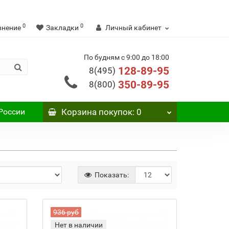
0
0
внение
Закладки
Личный кабинет
По будням с 9:00 до 18:00
128-89-95
8(495)
350-89-95
8(800)
России
Корзина
покупок
: 0
Показать:
936 руб
Нет в наличии