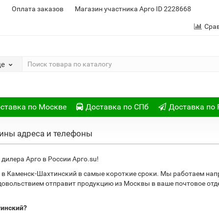
и
Оплата заказов
Магазин участника Арго ID 2228668
Сра
де
ставка по Москве
Доставка по СПб
Доставка по 
ины адреса и телефоны
дилера Арго в России Арго.su!
 в Каменск-Шахтинский в самые короткие сроки. Мы работаем нап
удовольствием отправит продукцию из Москвы в ваше почтовое от
тинский?