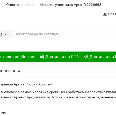
и
Оплата заказов
Магазин участника Арго ID 2228668
Сра
де
ставка по Москве
Доставка по СПб
Доставка по 
 телефоны
дилера Арго в России Арго.su!
 в Ижевск в самые короткие сроки. Мы работаем напрямую с глав
ствием отправит продукцию из Москвы в ваше почтовое отделение
ами: