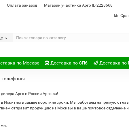
и
Оплата заказов
Магазин участника Арго ID 2228668
Сра
де
ставка по Москве
Доставка по СПб
Доставка по 
и телефоны
дилера Арго в России Арго.su!
 в Искитим в самые короткие сроки. Мы работаем напрямую с гла
ствием отправит продукцию из Москвы в ваше почтовое отделение
ами: