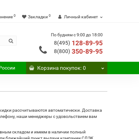
0
0
внение
Закладки
Личный кабинет
По будням с 9:00 до 18:00
128-89-95
8(495)
350-89-95
8(800)
России
Корзина
покупок
: 0
 скидки рассчитываются автоматически. Доставка
телефону, наши менеджеры с удовольствием вам
авным складом и имеем в наличии полный
 или ближайший пункт выдачи компании СДЭК.