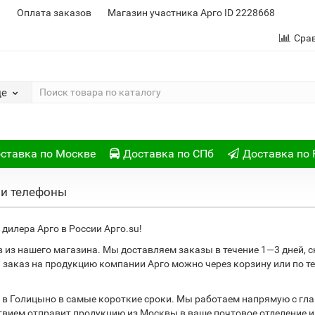
и
Оплата заказов
Магазин участника Арго ID 2228668
Сра
де
ставка по Москве
Доставка по СПб
Доставка по 
 и телефоны
дилера Арго в России Арго.su!
в из нашего магазина. Мы доставляем заказы в течение 1—3 дней,
ь заказ на продукцию компании Арго можно через корзину или по 
 в Голицыно в самые короткие сроки. Мы работаем напрямую с гл
ствием отправит продукцию из Москвы в ваше почтовое отделение