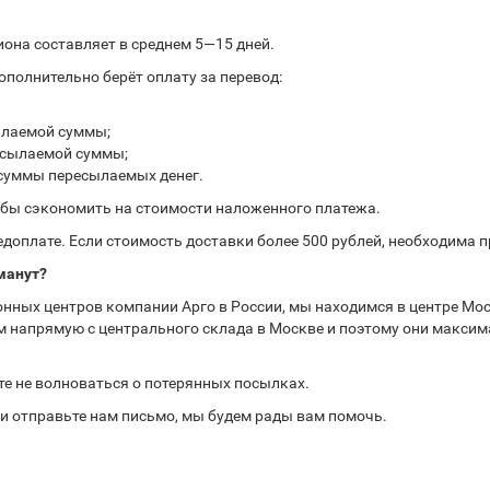
иона составляет в среднем 5—15 дней.
полнительно берёт оплату за перевод:
ылаемой суммы;
ресылаемой суммы;
 суммы пересылаемых денег.
обы сэкономить на стоимости наложенного платежа.
доплате. Если стоимость доставки более 500 рублей, необходима 
манут?
нных центров компании Арго в России, мы находимся в центре Мос
 напрямую с центрального склада в Москве и поэтому они максима
те не волноваться о потерянных посылках.
или отправьте нам письмо, мы будем рады вам помочь.