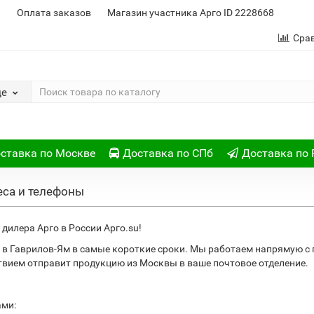
и
Оплата заказов
Магазин участника Арго ID 2228668
Сра
де
ставка по Москве
Доставка по СПб
Доставка по 
еса и телефоны
дилера Арго в России Арго.su!
 в Гаврилов-Ям в самые короткие сроки. Мы работаем напрямую с
ствием отправит продукцию из Москвы в ваше почтовое отделение.
ами: