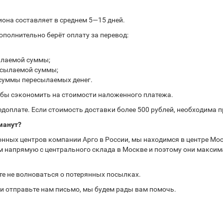
иона составляет в среднем 5—15 дней.
полнительно берёт оплату за перевод:
ылаемой суммы;
ресылаемой суммы;
 суммы пересылаемых денег.
обы сэкономить на стоимости наложенного платежа.
доплате. Если стоимость доставки более 500 рублей, необходима 
манут?
нных центров компании Арго в России, мы находимся в центре Мос
 напрямую с центрального склада в Москве и поэтому они максима
те не волноваться о потерянных посылках.
или отправьте нам письмо, мы будем рады вам помочь.