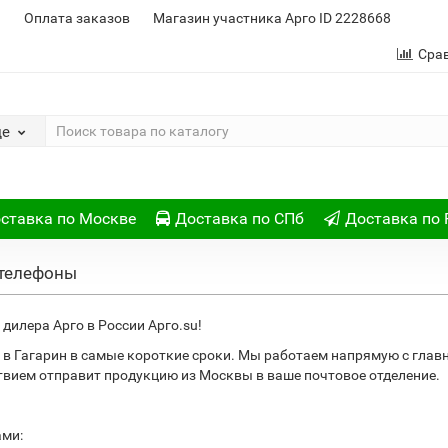
и
Оплата заказов
Магазин участника Арго ID 2228668
Сра
де
ставка по Москве
Доставка по СПб
Доставка по 
 телефоны
дилера Арго в России Арго.su!
в Гагарин в самые короткие сроки. Мы работаем напрямую с глав
ствием отправит продукцию из Москвы в ваше почтовое отделение.
ами: