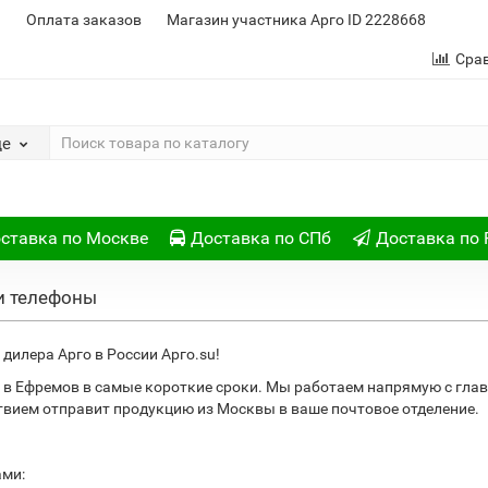
и
Оплата заказов
Магазин участника Арго ID 2228668
Сра
де
ставка по Москве
Доставка по СПб
Доставка по 
и телефоны
дилера Арго в России Арго.su!
 в Ефремов в самые короткие сроки. Мы работаем напрямую с гла
ствием отправит продукцию из Москвы в ваше почтовое отделение.
ами: